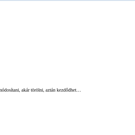
módosítani, akár törölni, aztán kezdődhet…